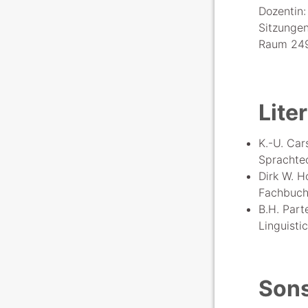
Dozentin
Sitzunge
Raum 249
Lite
K.-U. Car
Sprachtec
Dirk W. H
Fachbuch
B.H. Part
Linguisti
Sons