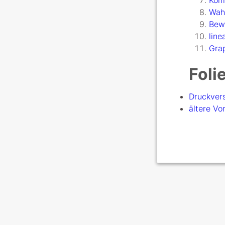
Kom
Wahr
Bew
line
Gra
Foli
Druckver
ältere Vo