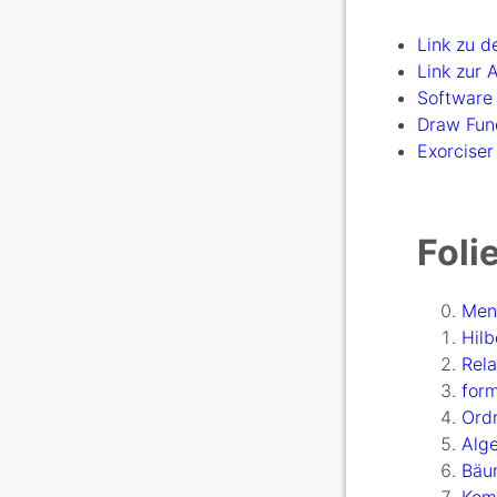
Link zu 
Link zur 
Software
Draw Func
Exorcise
Foli
Men
Hilb
Rela
for
Ord
Alg
Bäu