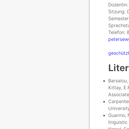
Dozentin
Sitzung: D
Semestera
Sprechstu
Telefon: 
petersew
geschützt
Lite
Barsalou,
Kittay, E
Associate
Carpenter
Universit
Guarino, 
linguisti