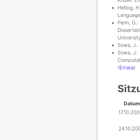
Knowl. En
Helbig, H
Language
Penn, G.:
Dissertat
Universit
Sowa, J.:
Sowa, J.:
Computat
(
Errata
)
Sitz
Datum
17.10.20
24.10.20