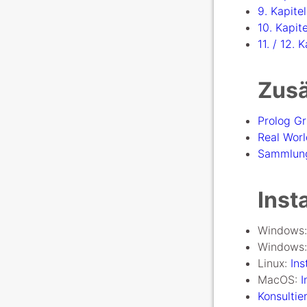
9. Kapite
10. Kapit
11. / 12. 
Zusä
Prolog Gr
Real Wor
Sammlung
Inst
Windows
Windows
Linux:
Ins
MacOS:
I
Konsulti