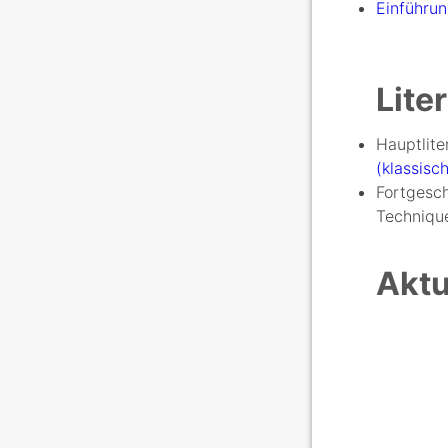
Einführun
Lite
Hauptlite
(klassisc
Fortgesch
Techniqu
Aktu