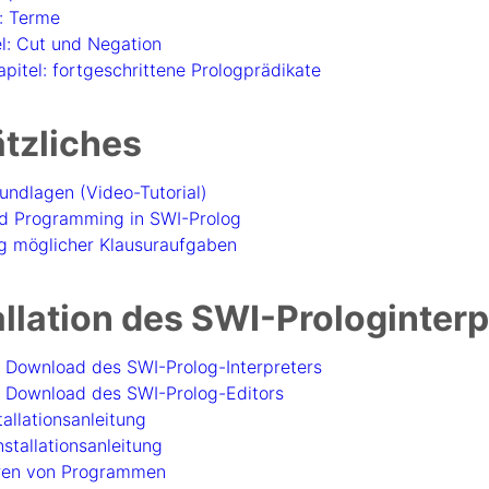
l: Terme
el: Cut und Negation
Kapitel: fortgeschrittene Prologprädikate
tzliches
undlagen (Video-Tutorial)
ld Programming in SWI-Prolog
 möglicher Klausuraufgaben
allation des SWI-Prologinterp
:
Download des SWI-Prolog-Interpreters
:
Download des SWI-Prolog-Editors
tallationsanleitung
nstallationsanleitung
eren von Programmen