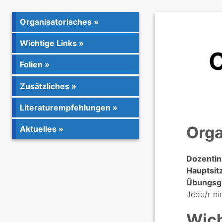
Organisatorisches
Wichtige Links
C
Folien
Zusätzliches
Literaturempfehlungen
Orga
Aktuelles
Dozentin
Hauptsit
Übungsg
Jede/r ni
Wich