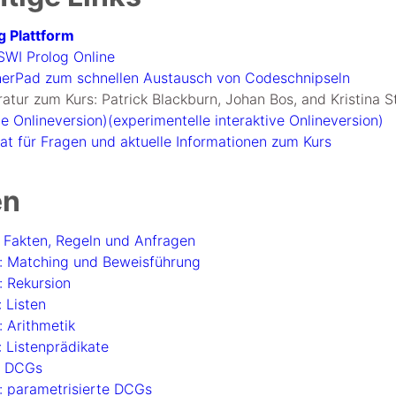
g Plattform
SWI Prolog Online
herPad zum schnellen Austausch von Codeschnipseln
ratur zum Kurs: Patrick Blackburn, Johan Bos, and Kristina S
he Onlineversion)
(experimentelle interaktive Onlineversion)
t für Fragen und aktuelle Informationen zum Kurs
en
l: Fakten, Regeln und Anfragen
l: Matching und Beweisführung
l: Rekursion
: Listen
: Arithmetik
l: Listenprädikate
l: DCGs
l: parametrisierte DCGs