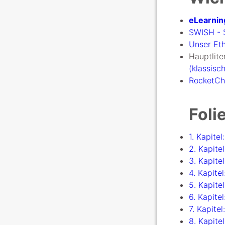
eLearnin
SWISH - 
Unser Et
Hauptlite
(klassisc
RocketCha
Foli
1. Kapite
2. Kapite
3. Kapite
4. Kapitel
5. Kapitel
6. Kapite
7. Kapite
8. Kapite