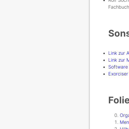
Rolf Soch
Fachbuchv
Sons
Link zur
Link zur 
Software
Exorcise
Foli
Orga
Men