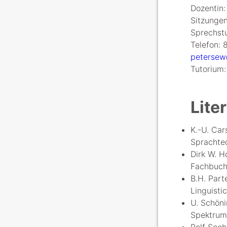
Dozentin
Sitzunge
Sprechst
Telefon: 
petersew
Tutorium:
Lite
K.-U. Car
Sprachtec
Dirk W. H
Fachbuch
B.H. Part
Linguisti
U. Schöni
Spektrum