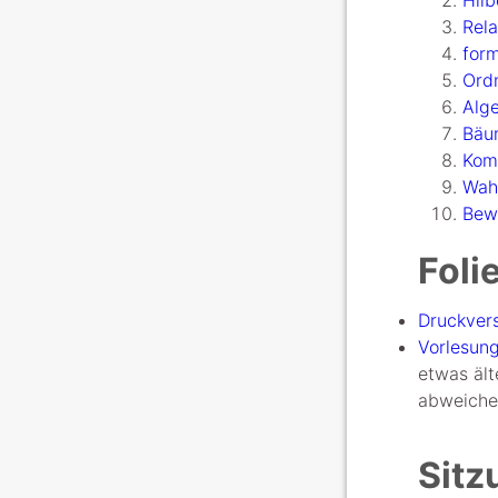
Hilb
Rela
for
Ord
Alg
Bäu
Kom
Wahr
Bew
Foli
Druckver
Vorlesung
etwas ält
abweiche
Sitz