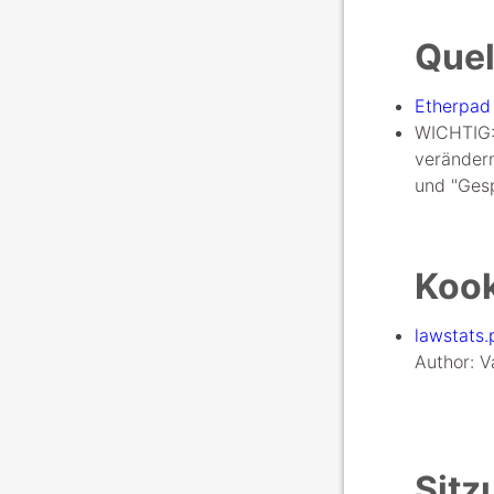
Quel
Etherpad 
WICHTIG:
verändern
und "Gesp
Kook
lawstats.
Author: V
Sitz